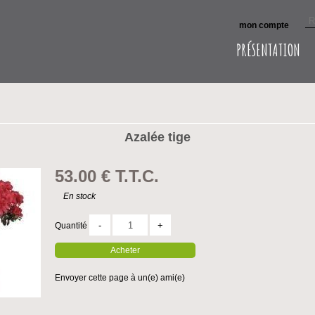
mon compte
PRÉSENTATION
Azalée tige
53
.00
€
T.T.C.
En stock
Quantité
Envoyer cette page à un(e) ami(e)