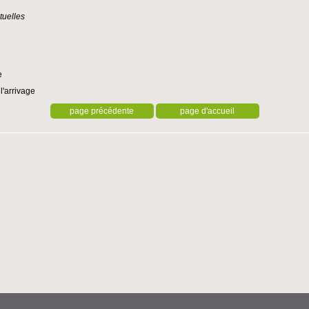
tuelles
e
l'arrivage