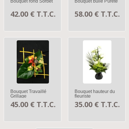
Bouquet rond Sorbet
Bouquet bulle Pureté
42
.00
€
T.T.C.
58
.00
€
T.T.C.
Bouquet Travaillé
Bouquet hauteur du
Grillage
fleuriste
45
.00
€
T.T.C.
35
.00
€
T.T.C.