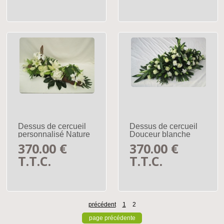
Dessus de cercueil
Dessus de cercueil
personnalisé Nature
Douceur blanche
370
.00
€
370
.00
€
T.T.C.
T.T.C.
précédent
1
2