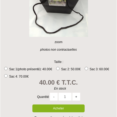
zoom
photos non contractuelles
Taille :
Sac 1(photo présenté):
40.00€
Sac 2:
50.00€
Sac 3:
60.00€
Sac 4:
70.00€
40
.00
€
T.T.C.
En stock
Quantité